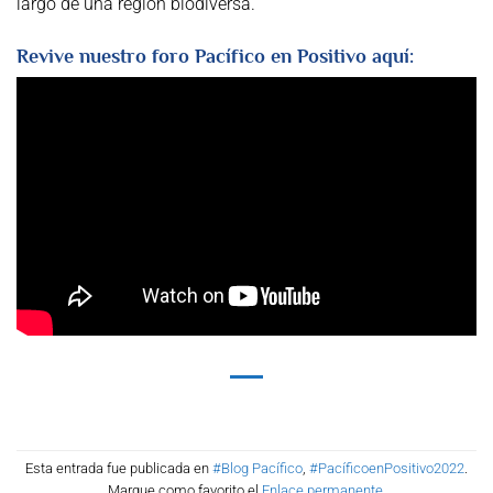
largo de una región biodiversa.
Revive nuestro foro Pacífico en Positivo aquí:
Esta entrada fue publicada en
#Blog Pacífico
,
#PacíficoenPositivo2022
.
Marque como favorito el
Enlace permanente
.