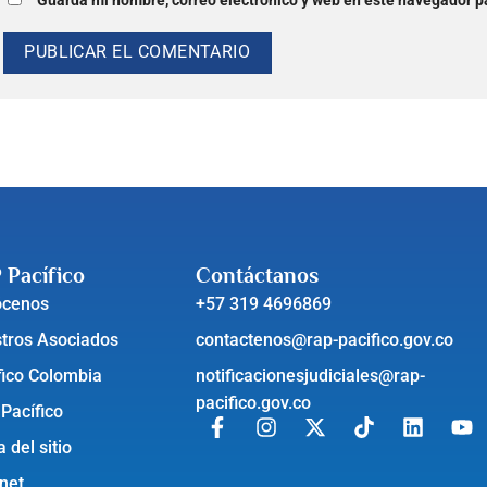
Guarda mi nombre, correo electrónico y web en este navegador p
 Pacífico
Contáctanos
ócenos
+57 319 4696869
tros Asociados
contactenos@rap-pacifico.gov.co
fico Colombia
notificacionesjudiciales@rap-
pacifico.gov.co
 Pacífico
 del sitio
anet