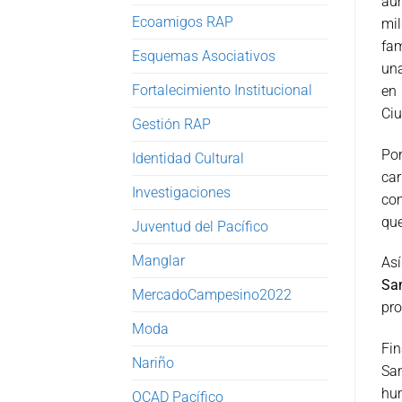
aum
Ecoamigos RAP
mil
fam
Esquemas Asociativos
una
Fortalecimiento Institucional
en 
Ciu
Gestión RAP
Po
Identidad Cultural
car
Investigaciones
com
que
Juventud del Pacífico
Manglar
As
Sa
MercadoCampesino2022
pro
Moda
Fin
Nariño
San
hu
OCAD Pacífico