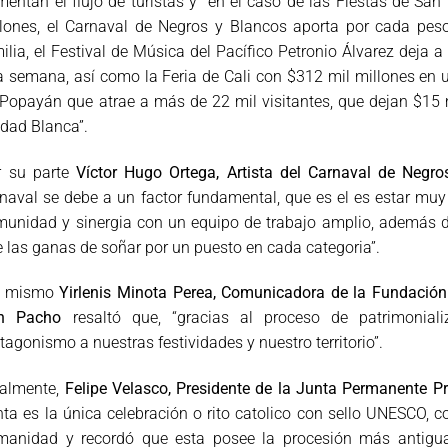
entan el flujo de turistas y “en el caso de las Fiestas de S
lones, el Carnaval de Negros y Blancos aporta por cada peso
ilia, el Festival de Música del Pacífico Petronio Álvarez deja
 semana, así como la Feria de Cali con $312 mil millones en
Popayán que atrae a más de 22 mil visitantes, que dejan $15 
dad Blanca”.
r su parte
Víctor Hugo Ortega, Artista del Carnaval de Negr
naval se debe a un factor fundamental, que es el es estar muy
unidad y sinergia con un equipo de trabajo amplio, además del
 las ganas de soñar por un puesto en cada categoria”.
í mismo
Yirlenis Minota Perea, Comunicadora de la Fundación
n Pacho
resaltó que, “gracias al proceso de patrimoniali
tagonismo a nuestras festividades y nuestro territorio”.
almente,
Felipe Velasco, Presidente de la Junta Permanente 
ta es la única celebración o rito catolico con sello UNESCO, c
manidad y recordó que esta posee la procesión más antigua