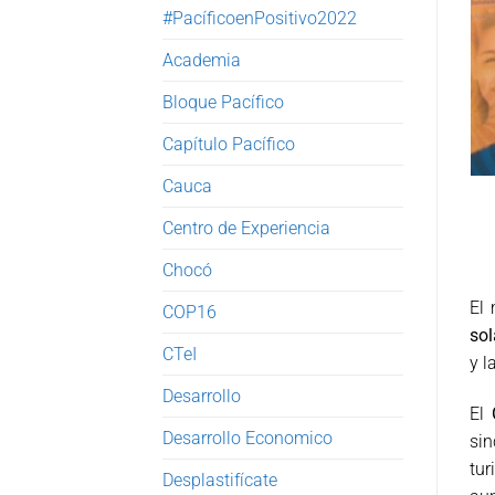
#PacíficoenPositivo2022
Academia
Bloque Pacífico
Capítulo Pacífico
Cauca
Centro de Experiencia
Chocó
El 
COP16
sol
CTeI
y l
Desarrollo
El
Desarrollo Economico
sin
tu
Desplastifícate