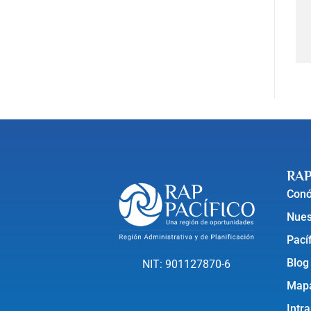
RAP
Con
Nues
Pací
Blog
NIT: 901127870-6
Mapa
Intr