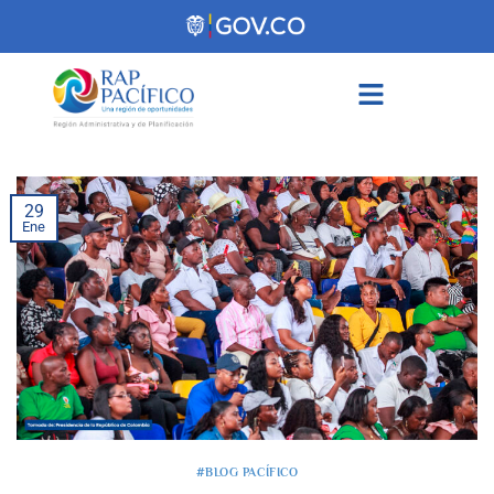
contenido
29
Ene
#BLOG PACÍFICO