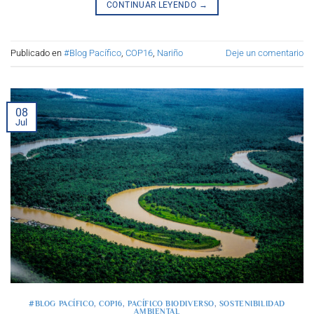
CONTINUAR LEYENDO
→
Publicado en
#Blog Pacífico
,
COP16
,
Nariño
Deje un comentario
08
Jul
#BLOG PACÍFICO
,
COP16
,
PACÍFICO BIODIVERSO
,
SOSTENIBILIDAD
AMBIENTAL