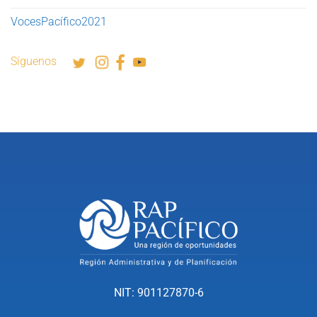
VocesPacífico2021
Síguenos
NIT: 901127870-6