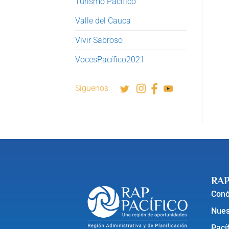
Turismo Pacífico
Valle del Cauca
Vivir Sabroso
VocesPacífico2021
Síguenos
RAP
Con
Nues
Pací