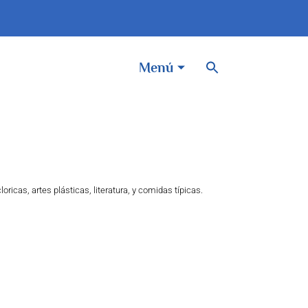
BOTÓN DE BÚSQUEDA
Buscar:
Menú
ricas, artes plásticas, literatura, y comidas típicas.