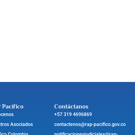
 Pacífico
Contáctanos
ócenos
+57 319 4696869
tros Asociados
contactenos@rap-pacifico.gov.co
fico Colombia
notificacionesjudiciales@rap-