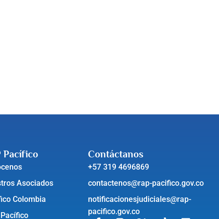
 Pacífico
Contáctanos
ócenos
+57 319 4696869
tros Asociados
contactenos@rap-pacifico.gov.co
fico Colombia
notificacionesjudiciales@rap-
pacifico.gov.co
 Pacífico