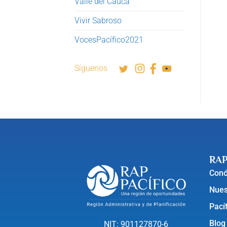
Valle del Cauca
Vivir Sabroso
VocesPacífico2021
Síguenos
RAP
Con
Nues
Pací
Blog
NIT: 901127870-6