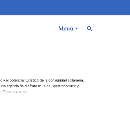
BOTÓN DE BÚSQUEDA
Buscar:
Menú
imo y el potencial turístico de la comunidad solaneña.
ir una agenda de disfrute musical, gastronómico y
acífico chocoana.