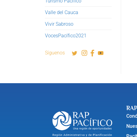
Turismo Pacífico
Valle del Cauca
Vivir Sabroso
VocesPacífico2021
Síguenos
RAP
Con
Nues
Pací