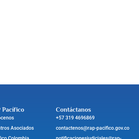
 Pacífico
Contáctanos
ócenos
+57 319 4696869
tros Asociados
contactenos@rap-pacifico.gov.co
fico Colombia
notificacionesjudiciales@rap-