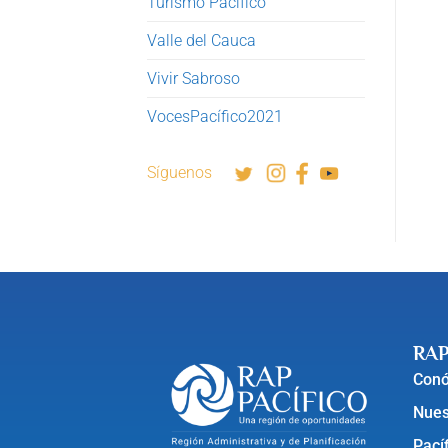
Turismo Pacífico
Valle del Cauca
Vivir Sabroso
VocesPacífico2021
Síguenos
RAP
Con
Nues
Pací