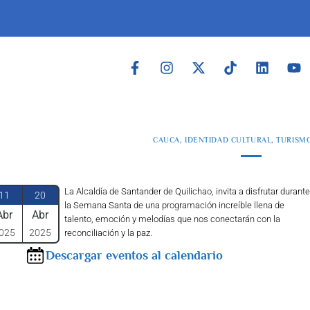
CAUCA
,
IDENTIDAD CULTURAL
,
TURISMO
La Alcaldía de Santander de Quilichao, invita a disfrutar durante
11
20
la Semana Santa de una programación increíble llena de
Abr
Abr
talento, emoción y melodías que nos conectarán con la
025
2025
reconciliación y la paz.
Descargar eventos al calendario