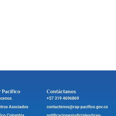
 Pacífico
Contáctanos
ócenos
+57 319 4696869
tros Asociados
contactenos@rap-pacifico.gov.co
fico Colombia
notificacionesjudiciales@rap-