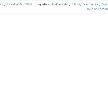
ico
,
VocesPacífico2021
|
Etiquetado
Biodiversidad
,
Cultura
,
Reactivación
,
Regi
Deje un coment