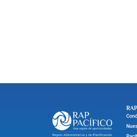
RAP
Con
Nues
Pací