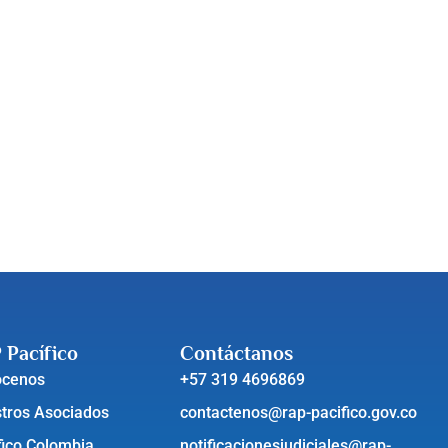
 Pacífico
Contáctanos
ócenos
+57 319 4696869
tros Asociados
contactenos@rap-pacifico.gov.co
fico Colombia
notificacionesjudiciales@rap-