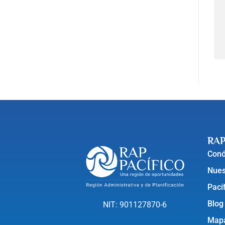
RAP
Con
Nues
Pací
Blog
NIT: 901127870-6
Mapa