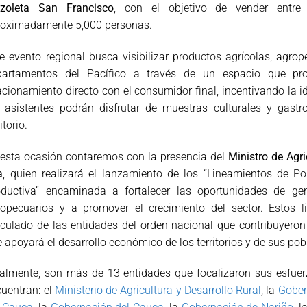
azoleta San Francisco
, con el objetivo de
vender entre
roximadamente 5,000
personas.
e evento regional busca visibilizar productos agrícolas, agro
partamentos del Pacífico a través de
un espacio que pro
lacionamiento
directo con el consumidor final, incentivando la 
s asistentes podrán disfrutar de muestras culturales
y gastr
ritorio.
 esta ocasión contaremos con la presencia del
Ministro de Agr
a
, quien realizará el lanzamiento de los
“Lineamientos de Pol
oductiva”
encaminada a fortalecer las oportunidades de g
ropecuarios y a promover el crecimiento del sector.
Estos l
iculado de las entidades
del orden nacional que contribuyeron
 apoyará el desarrollo económico de los territorios y de sus
pob
nalmente, son más de 13 entidades que focalizaron sus esfue
uentran: el
Ministerio de Agricultura y Desarrollo Rural
, la
Gober