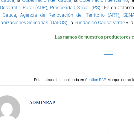
l Cauca
, la
Gobernación del Cauca
, la
Gobernación de Nariño
, l
Desarrollo Rural (ADR)
,
Prosperidad Social (PS)
, Fe en Colomb
l Cauca
,
Agencia de Renovación del Territorio (ART)
,
SEN
anizaciones Solidarias (UAEOS),
la
Fundación Cauca Verde
y l
Las manos de nuestros productores c
Esta entrada fue publicada en
Gestión RAP
. Marque como fa
ADMINRAP