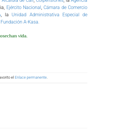
a
Alcaldía de Cali
,
Colpensiones
, la
Agencia
ia,
Ejército Nacional
,
Cámara de Comercio
A
, la
Unidad Administrativa Especial de
a
Fundación A-Kasa.
osechan vida.
vorito el
Enlace permanente
.