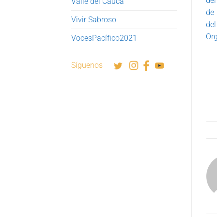
de
Valle del Cauca
de 
Vivir Sabroso
de
Org
VocesPacífico2021
Síguenos