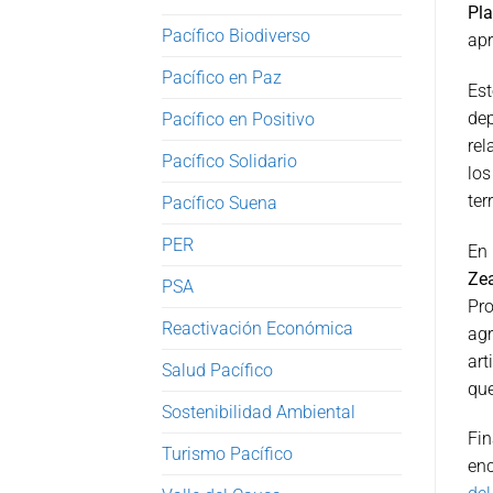
Pl
Pacífico Biodiverso
ap
Pacífico en Paz
Est
de
Pacífico en Positivo
re
Pacífico Solidario
lo
ter
Pacífico Suena
PER
En
Ze
PSA
Pr
Reactivación Económica
ag
art
Salud Pacífico
que
Sostenibilidad Ambiental
Fi
Turismo Pacífico
enc