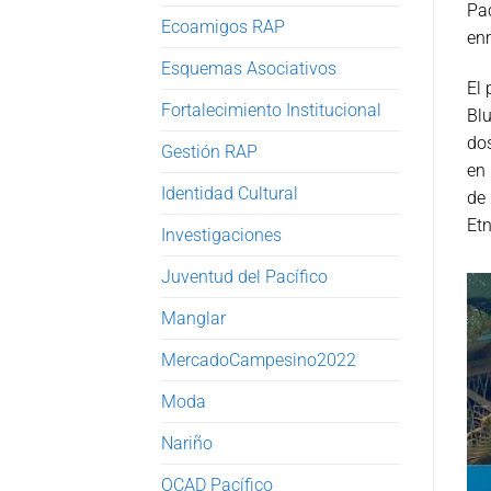
Pa
Ecoamigos RAP
en
Esquemas Asociativos
El 
Fortalecimiento Institucional
Blu
dos
Gestión RAP
en 
Identidad Cultural
de
Etn
Investigaciones
Juventud del Pacífico
Manglar
MercadoCampesino2022
Moda
Nariño
OCAD Pacífico