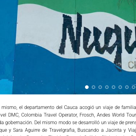
 mismo, el departamento del Cauca acogió un viaje de familia
avel DMC, Colombia Travel Operator, Frosch, Andes World Tou
a gobernación. Del mismo modo se desarrolló un viaje de prens
ue y Sara Aguirre de Travelgrafia, Buscando a Jacinta y Via