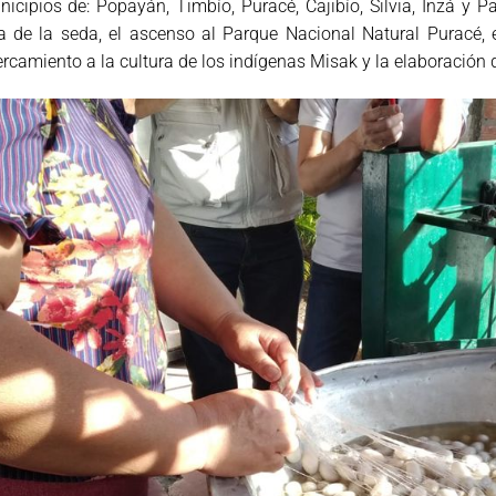
icipios de: Popayán, Timbío, Puracé, Cajibío, Silvia, Inzá y P
a de la seda, el ascenso al Parque Nacional Natural Puracé, e
rcamiento a la cultura de los indígenas Misak y la elaboración 