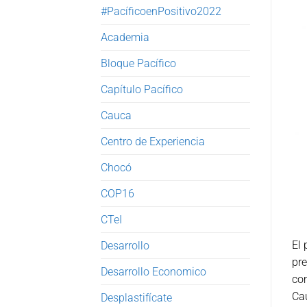
#PacíficoenPositivo2022
Academia
Bloque Pacífico
Capítulo Pacífico
Cauca
Centro de Experiencia
Chocó
COP16
CTeI
El 
Desarrollo
pre
Desarrollo Economico
com
Ca
Desplastifícate