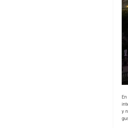
En 
int
y n
gu