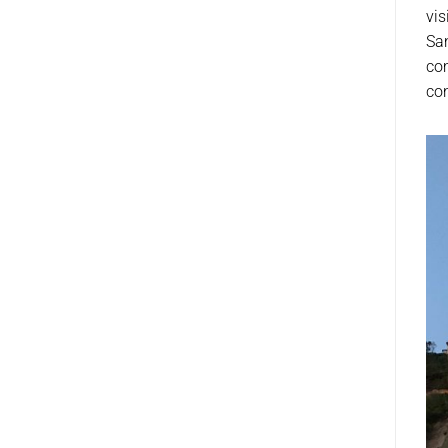
vis
San
com
con