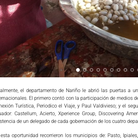
almente, el departamento de Nariño le abrió las puertas a un
ernacionales. El primero contó con la participación de medios
exión Turística, Periodico el Viaje, y Paul Valdivieso; y el s
uador: Castellum, Acierto, Xperience Group, Discovering Ame
stencia de un delegado de cada gobernación de los cuatro dep
esta oportunidad recorrieron los municipios de: Pasto, Ipia