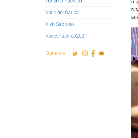
Turismo Pacífico
mun
rut
Valle del Cauca
ace
Vivir Sabroso
VocesPacífico2021
Síguenos