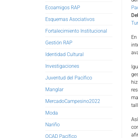
Ecoamigos RAP
Pac
De
Esquemas Asociativos
Tu
Fortalecimiento Institucional
En
Gestión RAP
int
ava
Identidad Cultural
Investigaciones
Ig
ges
Juventud del Pacífico
hi
Manglar
res
mar
MercadoCampesino2022
tal
Moda
As
Nariño
com
afi
OCAD Pacífico