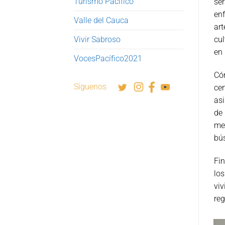
Turismo Pacífico
se
en
Valle del Cauca
art
Vivir Sabroso
cul
en 
VocesPacífico2021
Cóm
Síguenos
cer
asi
de 
med
bús
Fin
los
viv
reg