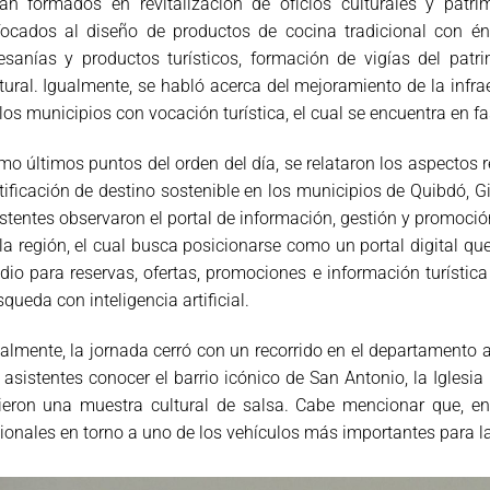
rán formados en revitalización de oficios culturales y patri
focados al diseño de productos de cocina tradicional con én
esanías y productos turísticos, formación de vigías del pat
tural. Igualmente, se habló acerca del mejoramiento de la infr
los municipios con vocación turística, el cual se encuentra en 
o últimos puntos del orden del día, se relataron los aspectos 
tificación de destino sostenible en los municipios de Quibdó, Gi
stentes observaron el portal de información, gestión y promoción
la región, el cual busca posicionarse como un portal digital que v
io para reservas, ofertas, promociones e información turística 
queda con inteligencia artificial.
almente, la jornada cerró con un recorrido en el departamento an
 asistentes conocer el barrio icónico de San Antonio, la Iglesia
ieron una muestra cultural de salsa. Cabe mencionar que, en 
ionales en torno a uno de los vehículos más importantes para la