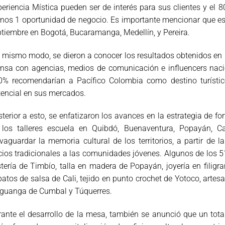
eriencia Mística pueden ser de interés para sus clientes y el 
os 1 oportunidad de negocio. Es importante mencionar que esta
tiembre en Bogotá, Bucaramanga, Medellín, y Pereira.
 mismo modo, se dieron a conocer los resultados obtenidos en lo
nsa con agencias, medios de comunicación e influencers nacio
0% recomendarían a Pacífico Colombia como destino turístic
encial en sus mercados.
terior a esto, se enfatizaron los avances en la estrategia de for
 los talleres escuela en Quibdó, Buenaventura, Popayán, C
vaguardar la memoria cultural de los territorios, a partir de 
cios tradicionales a las comunidades jóvenes. Algunos de los 5
tería de Timbío, talla en madera de Popayán, joyería en filigr
atos de salsa de Cali, tejido en punto crochet de Yotoco, artesa
 guanga de Cumbal y Túquerres.
ante el desarrollo de la mesa, también se anunció que un tota