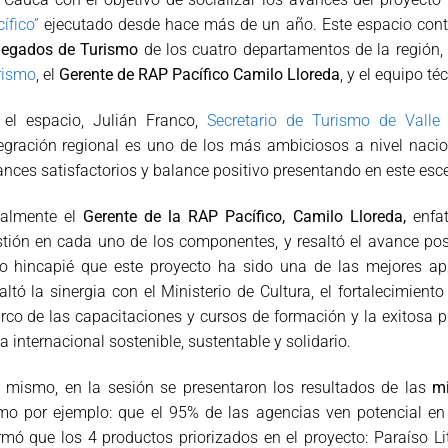
ífico”
ejecutado desde hace más de un año. Este espacio contó
legados de Turismo
de los cuatro departamentos de la región,
rismo
, el
Gerente de RAP Pacífico Camilo Lloreda
, y el equipo té
 el espacio, Julián Franco,
Secretario de Turismo de Valle
egración regional es uno de los más ambiciosos a nivel nacion
nces satisfactorios y balance positivo presentando en este esce
ualmente el
Gerente de la RAP Pacífico, Camilo Lloreda,
enfat
tión en cada uno de los componentes, y resaltó el avance posi
zo hincapié que este proyecto ha sido una de las mejores ap
altó la sinergia con el Ministerio de Cultura, el fortalecimiento
co de las capacitaciones y cursos de formación y la exitosa 
la internacional sostenible, sustentable y solidario.
í mismo, en la sesión se presentaron los resultados de las
mi
o por ejemplo: que el 95% de las agencias ven potencial en 
rmó que los 4 productos priorizados en el proyecto: Paraíso Lit