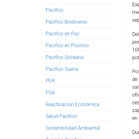
Exp
Pacífico
men
sep
Pacífico Biodiverso
Pacífico en Paz
Del
pre
Pacífico en Positivo
10
Pacífico Solidario
pot
Pacífico Suena
Pos
de
PER
sal
PSA
ofi
ces
Reactivación Económica
zap
Salud Pacífico
en
Sostenibilidad Ambiental
Dur