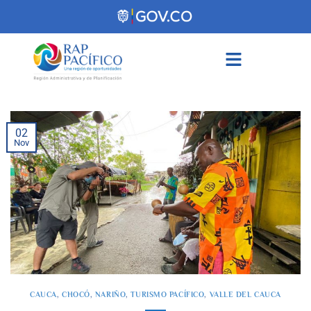
contenido
02
Nov
CAUCA
,
CHOCÓ
,
NARIÑO
,
TURISMO PACÍFICO
,
VALLE DEL CAUCA