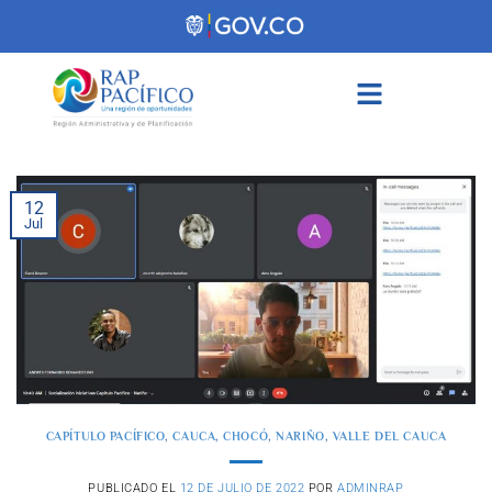
contenido
12
Jul
CAPÍTULO PACÍFICO
,
CAUCA
,
CHOCÓ
,
NARIÑO
,
VALLE DEL CAUCA
PUBLICADO EL
12 DE JULIO DE 2022
POR
ADMINRAP