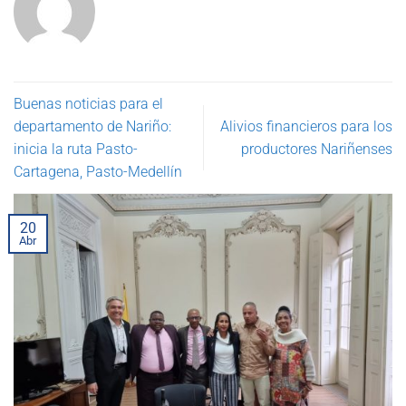
Buenas noticias para el
departamento de Nariño:
Alivios financieros para los
inicia la ruta Pasto-
productores Nariñenses
Cartagena, Pasto-Medellín
20
Abr