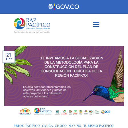
contenido
21
Oct
#BLOG PACÍFICO
,
CAUCA
,
CHOCÓ
,
NARIÑO
,
TURISMO PACÍFICO
,