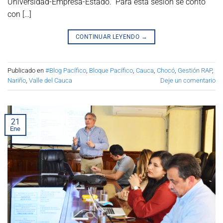
Universidad-Empresa-Estado. Para esta sesión se contó
con […]
CONTINUAR LEYENDO
→
Publicado en
#Blog Pacífico
,
Bloque Pacífico
,
Cauca
,
Chocó
,
Gestión RAP
,
Nariño
,
Valle del Cauca
Deje un comentario
21
Ene