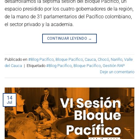
desarrollamos la séptima sesión del Bloque Pacífico, un
espacio presidido por los cuatro gobernadores de la región,
de la mano de 31 parlamentarios del Pacífico colombiano,
el sector privado y la academia.
CONTINUAR LEYENDO
→
Publicado en
#Blog Pacífico
,
Bloque Pacífico
,
Cauca
,
Chocó
,
Nariño
,
Valle
del Cauca
|
Etiquetado
#Blog Pacífico
,
Bloque Pacífico
,
Gestión RAP
Deje un comentario
14
Jul