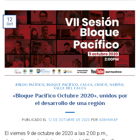
12
Oct
#BLOG PACÍFICO
,
BLOQUE PACÍFICO
,
CAUCA
,
CHOCÓ
,
NARIÑO
,
VALLE DEL CAUCA
«Bloque Pacífico Octubre 2020», unidos por
el desarrollo de una región
PUBLICADO EL
12 DE OCTUBRE DE 2020
POR
ADMINRAP
El viernes 9 de octubre de 2020 a las 2:00 p.m.,