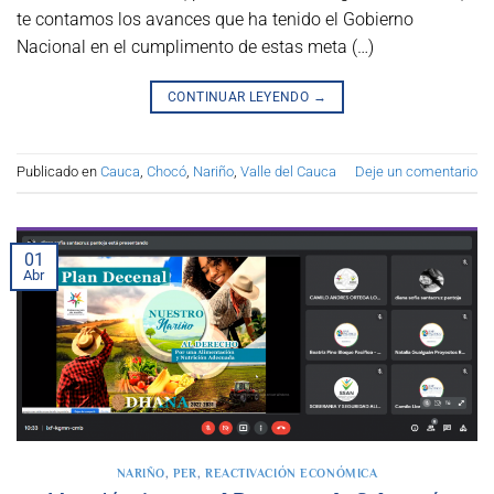
te contamos los avances que ha tenido el Gobierno
Nacional en el cumplimento de estas meta (…)
CONTINUAR LEYENDO
→
Publicado en
Cauca
,
Chocó
,
Nariño
,
Valle del Cauca
Deje un comentario
01
Abr
NARIÑO
,
PER
,
REACTIVACIÓN ECONÓMICA