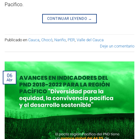
Pacífico.
CONTINUAR LEYENDO
→
Publicado en
Cauca
,
Chocó
,
Nariño
,
PER
,
Valle del Cauca
Deje un comentario
06
Abr