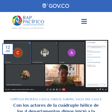
contenido
12
Jul
CAPÍTULO PACÍFICO
,
CAUCA
,
CHOCÓ
,
NARIÑO
,
VALLE DEL CAUCA
Con los actores de la cuádruple hélice de
los 4 departamentos dimos inició a la