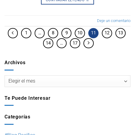
CONTINUAR LEYENDO
→
Deje un comentario
1
…
8
9
10
11
12
13
14
…
17
Archivos
Te Puede Interesar
Categorías