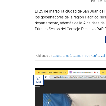
PUBLICADO
El 25 de marzo, la ciudad de San Juan de Pa
los gobernadores de la región Pacífico, su
departamento, además de la Alcaldesa de And
Primera Sesión del Consejo Directivo RAP P
Publicado en
Cauca
,
Chocó
,
Gestión RAP
,
Nariño
,
Val
24
Mar