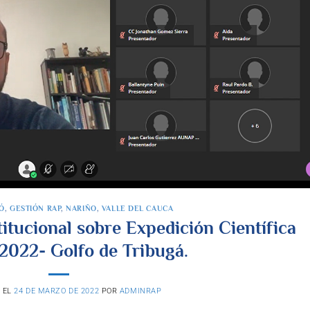
Ó
,
GESTIÓN RAP
,
NARIÑO
,
VALLE DEL CAUCA
itucional sobre Expedición Científica
 2022- Golfo de Tribugá.
 EL
24 DE MARZO DE 2022
POR
ADMINRAP