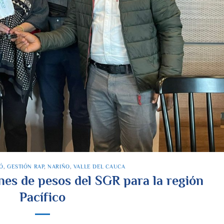
Ó
,
GESTIÓN RAP
,
NARIÑO
,
VALLE DEL CAUCA
nes de pesos del SGR para la región
Pacífico