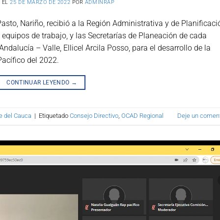
 EL
25 DE MARZO DE 2022
POR
ADMINRAP
sto, Nariño, recibió a la Región Administrativa y de Planificaci
s equipos de trabajo, y las Secretarías de Planeación de cada
alucía – Valle, Ellicel Arcila Posso, para el desarrollo de la
acífico del 2022.
CONTINUAR LEYENDO
→
le del Cauca
|
Etiquetado
Consejo Directivo
,
OCAD Regional
Deje un coment