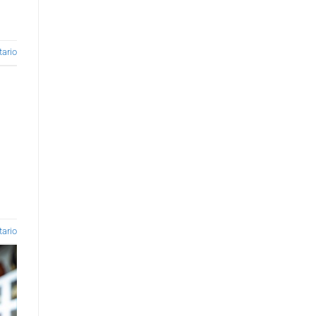
ario
ario