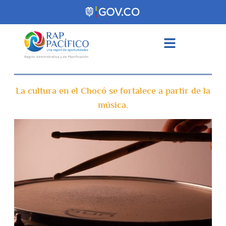
contenido
La cultura en el Chocó se fortalece a partir de la
música.